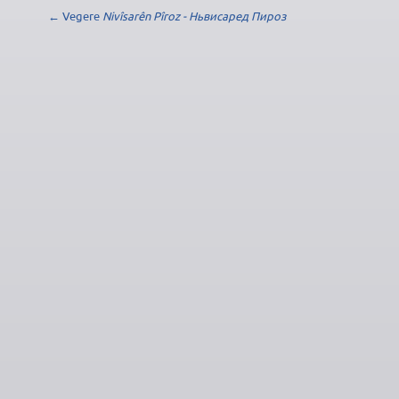
← Vegere
Nivîsarên Pîroz - Ньвисаред Пироз