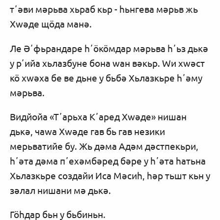
тʼәви мәрьва хьраб кьр - һьнгева мәрьв жь
Хwәде щӧда манә.
Ле Әʼфьрандаре һʼӧкӧмдар мәрьва һʼьз дькә
у рʼийа хьлазбуне бона wан вәкьр. Wи хwәст
кӧ хwәха бе ве дьне у бьбә Хьлазкьре һʼәму
мәрьва.
Видйойа «Тʼарьха Kʼaред Хwәде» нишан
дькә, чаwа Хwәде гав бь гав незики
мерьватийе бу. Жь дәма Адәм дәстпекьри,
һʼәта дәма пʼехәмбәред бәре у һʼәта һатьна
Хьлазкьре создайи Иса Мәсиһ, һәр тьшт кьн у
зәлал нишани мә дькә.
Гӧһдар бьн у бьбиньн.