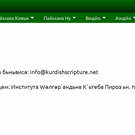
ймана Кәвьн
Пәймана Ну
Видйо
Аwдйо
а бьньвисә:
info@kurdishscripture.net
әм: Института Wәлгәрʼандьна Кʼьтеба Пироз ьн. Һ