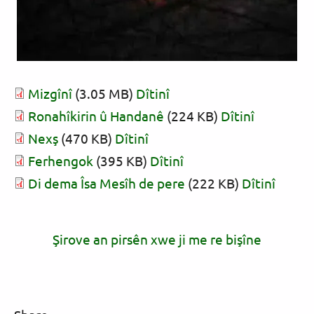
Mizgînî
(3.05 MB)
Dîtinî
Ronahîkirin û Handanê
(224 KB)
Dîtinî
Nexş
(470 KB)
Dîtinî
Ferhengok
(395 KB)
Dîtinî
Di dema Îsa Mesîh de pere
(222 KB)
Dîtinî
Şirove an pirsên xwe ji me re bişîne