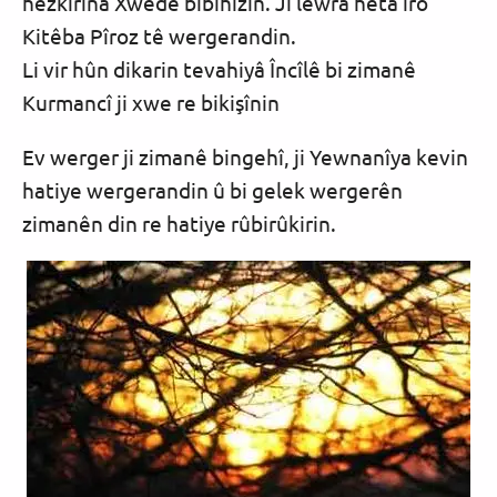
hezkirina Xwedê bibihîzin. Ji lewra heta îro
Kitêba Pîroz tê wergerandin.
Li vir hûn dikarin tevahiyâ Încîlê bi zimanê
Kurmancî ji xwe re bikişînin
Ev werger ji zimanê bingehî, ji Yewnanîya kevin
hatiye wergerandin û bi gelek wergerên
zimanên din re hatiye rûbirûkirin.