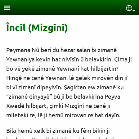
Skip to main content
Sel
Încîl (Mizgînî)
Peymana Nû berî du hezar salan bi zimanê
Yewnaniya kevin hat nivîsîn û belavkirin. Çima ji
bo vê yekê zimanê Yewnanî hat hilbijartin?
Hingê ne tenê Yewnan, lê gelek mirovên din jî
bi vî zimanî dipeyivîn. Şagirtan ew zimanê ku
“zimanê dinyayê” bû ji bo belavkirina Peyva
Xwedê hilbijart, çimkî Mizgînî ne tenê ji
miletekî re, lê ji hemû mirovan re hat dayîn.
Bila hemû xelk bi zimanê ku fêm bikin ji