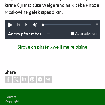
kirine û ji Înstîtûta Welgerandina Kitêba Pîroz a
Moskovê re gelek sipas dikin.
Loaded
:
Vêxîne
Mute
0.09%
Previous
Next
Auto advance
Şirove an pirsên xwe ji me re bişîne
Share
Footer
Contact
Copyright