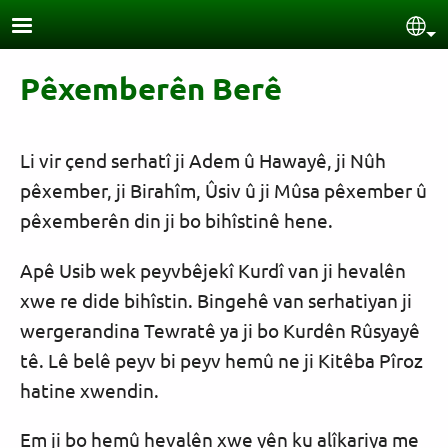
Skip to main content
Sel
Pêxemberên Berê
Li vir çend serhatî ji Adem û Hawayê, ji Nûh
pêxember, ji Birahîm, Ûsiv û ji Mûsa pêxember û
pêxemberên din ji bo bihîstinê hene.
Apê Usib wek peyvbêjekî Kurdî van ji hevalên
xwe re dide bihîstin. Bingehê van serhatiyan ji
wergerandina Tewratê ya ji bo Kurdên Rûsyayê
tê. Lê belê peyv bi peyv hemû ne ji Kitêba Pîroz
hatine xwendin.
Em ji bo hemû hevalên xwe yên ku alîkariya me